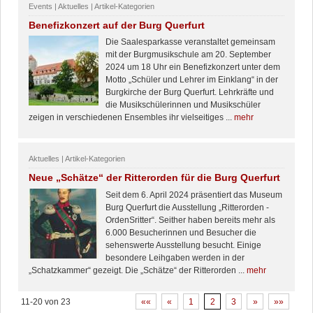
Events | Aktuelles | Artikel-Kategorien
Benefizkonzert auf der Burg Querfurt
Die Saalesparkasse veranstaltet gemeinsam
mit der Burgmusikschule am 20. September
2024 um 18 Uhr ein Benefizkonzert unter dem
Motto „Schüler und Lehrer im Einklang“ in der
Burgkirche der Burg Querfurt. Lehrkräfte und
die Musikschülerinnen und Musikschüler
zeigen in verschiedenen Ensembles ihr vielseitiges ...
mehr
Aktuelles | Artikel-Kategorien
Neue „Schätze“ der Ritterorden für die Burg Querfurt
Seit dem 6. April 2024 präsentiert das Museum
Burg Querfurt die Ausstellung „Ritterorden -
OrdenSritter“. Seither haben bereits mehr als
6.000 Besucherinnen und Besucher die
sehenswerte Ausstellung besucht. Einige
besondere Leihgaben werden in der
„Schatzkammer“ gezeigt. Die „Schätze“ der Ritterorden ...
mehr
11-20 von 23
««
«
1
2
3
»
»»