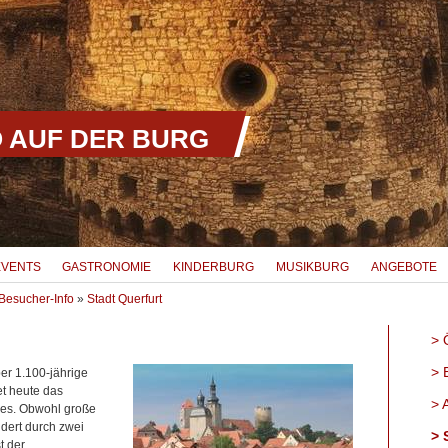
 AUF DER BURG
EVENTS
GASTRONOMIE
KINDERBURG
MUSIKBURG
ANGEBOTE
Besucher-Info
»
Stadt Querfurt
Ö
E
er 1.100-jährige
et heute das
A
ses. Obwohl große
ndert durch zwei
S
t der