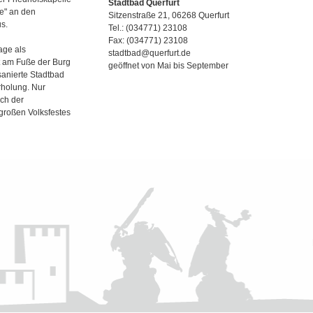
Stadtbad Querfurt
de" an den
Sitzenstraße 21, 06268 Querfurt
s.
Tel.: (034771) 23108
Fax: (034771) 23108
age als
stadtbad@querfurt.de
t am Fuße der Burg
geöffnet von Mai bis September
sanierte Stadtbad
Erholung. Nur
ich der
großen Volksfestes