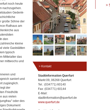
uerfurt noch heute
S
ihm nachzugehen.
 Gebäuden Gedenk-
schichtliche
er große Söhne der
sance-Rathaus am
llenkirche aus
eutendsten
 In den
zahlreiche kleine
 viele Gaststätten
dem typisch
m Mittelalter das
mmer mittwochs und
Kontakt
inneren und
Stadtinformation Querfurt
greich saniert und
Markt 09, 06268 Querfurt
eit zugänglich.
Tel.: (034771) 60140
iegt der
Fax: (034771) 60144
sten Friedhöfe
E-Mail:
e aus vielen
stadtinformation@querfurt.de
jungfrau" oder des
www.querfurt.de
rtiges Dokument
er Friedhofskapelle