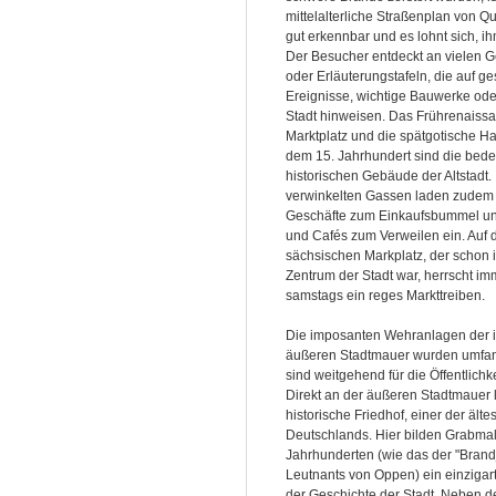
mittelalterliche Straßenplan von Q
gut erkennbar und es lohnt sich, 
Der Besucher entdeckt an vielen
oder Erläuterungstafeln, die auf ge
Ereignisse, wichtige Bauwerke od
Stadt hinweisen. Das Frührenais
Marktplatz und die spätgotische Ha
dem 15. Jahrhundert sind die bed
historischen Gebäude der Altstadt.
verwinkelten Gassen laden zudem 
Geschäfte zum Einkaufsbummel und
und Cafés zum Verweilen ein. Auf 
sächsischen Markplatz, der schon i
Zentrum der Stadt war, herrscht i
samstags ein reges Markttreiben.
Die imposanten Wehranlagen der 
äußeren Stadtmauer wurden umfan
sind weitgehend für die Öffentlichk
Direkt an der äußeren Stadtmauer l
historische Friedhof, einer der älte
Deutschlands. Hier bilden Grabmal
Jahrhunderten (wie das der "Brand
Leutnants von Oppen) ein einziga
der Geschichte der Stadt. Neben d