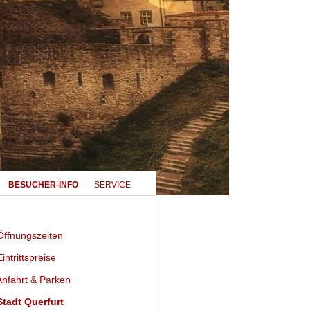
BESUCHER-INFO
SERVICE
ffnungszeiten
intrittspreise
nfahrt & Parken
tadt Querfurt