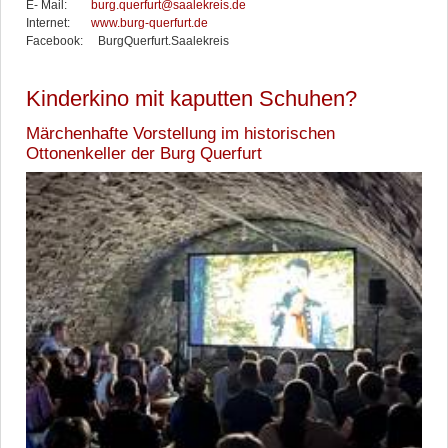
E- Mail:
burg.querfurt@saalekreis.de
Internet:
www.burg-querfurt.de
Facebook: BurgQuerfurt.Saalekreis
Kinderkino mit kaputten Schuhen?
Märchenhafte Vorstellung im historischen
Ottonenkeller der Burg Querfurt