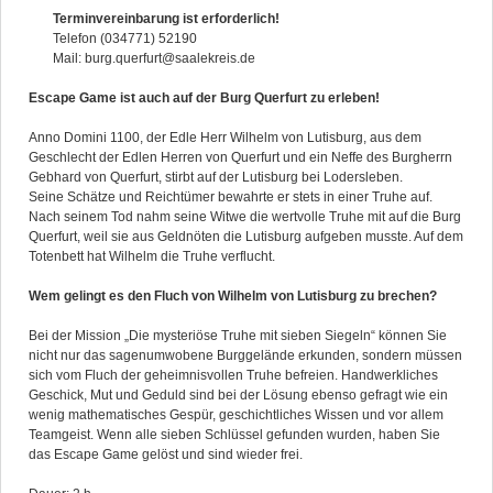
Terminvereinbarung ist erforderlich!
Telefon (034771) 52190
Mail: burg.querfurt@saalekreis.de
Escape Game ist auch auf der Burg Querfurt zu erleben!
Anno Domini 1100, der Edle Herr Wilhelm von Lutisburg, aus dem
Geschlecht der Edlen Herren von Querfurt und ein Neffe des Burgherrn
Gebhard von Querfurt, stirbt auf der Lutisburg bei Lodersleben.
Seine Schätze und Reichtümer bewahrte er stets in einer Truhe auf.
Nach seinem Tod nahm seine Witwe die wertvolle Truhe mit auf die Burg
Querfurt, weil sie aus Geldnöten die Lutisburg aufgeben musste. Auf dem
Totenbett hat Wilhelm die Truhe verflucht.
Wem gelingt es den Fluch von Wilhelm von Lutisburg zu brechen?
Bei der Mission „Die mysteriöse Truhe mit sieben Siegeln“ können Sie
nicht nur das sagenumwobene Burggelände erkunden, sondern müssen
sich vom Fluch der geheimnisvollen Truhe befreien. Handwerkliches
Geschick, Mut und Geduld sind bei der Lösung ebenso gefragt wie ein
wenig mathematisches Gespür, geschichtliches Wissen und vor allem
Teamgeist. Wenn alle sieben Schlüssel gefunden wurden, haben Sie
das Escape Game gelöst und sind wieder frei.