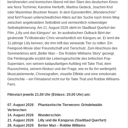
berührenden und komischen Abend mit den Stars des deutschen Kinos
wie Nora Tschirner, Karoline Herfurth, Martina Gedeck, Joachim Krol
oder Maximilian Bruckner freuen. In dem Episodenfilm „Wunderschön“
sind fünf Frauen unterschiedlichen Alters auf der Suche nach ihrem Weg
zwischen angekratztem Selbstbild und vermeintlich notwendiger
Selbstoptimierung. Am 21. August 2026 steht im Stadtbad Querfurt der
Film „Lilly und das Känguru“ an. Im australischen Outback fährt der
gestresste TV-Moderator Chris versehentlich ein Känguru an. Er lernt die
11-jährige Lilly kennen, die ihm hilft das verwaiste Tier zu retten. Ein
Feelgood-Movie über Freundschaft und Tierschutz. Zum Abschluss des
Sommerkinos wird „Better Man – Die Robbie Willliams Story“ gezeigt.
Die Filmbiografie erzählt die Lebensgeschichte des britischen Pop-
Superstars, von seinem katapultartigen Aufstieg mit Take That, dem
Rausschmiss, seinem Absturz und der Frage, wie es für ihn weitergeht.
Musicalelemente, Choreografien, visuelle Effekte und eine emotionale
Geschichte – ein Filmabend nicht nur für Take That und Robbie Williams-
Fans.
Filmstart jeweils 21.00 Uhr (Einlass: 20.00 Uhr) am:
07. August 2026 Phantastische Tierwesen: Grindelwalds
Verbrechen
14. August 2026 Wunderschön
21. August 2026 Lilly und die Kängurus (Stadtbad Querfurt)
28. August 2026 Better Man – Robbie Williams