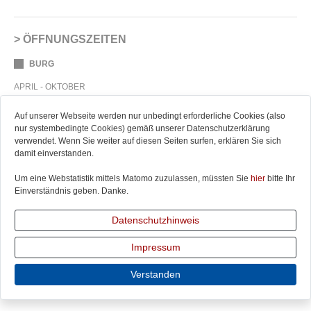
ÖFFNUNGSZEITEN
BURG
APRIL - OKTOBER
Dienstag - Sonntag
10.00 - 18.00 Uhr
Montag
geschlossen
Auf unserer Webseite werden nur unbedingt erforderliche Cookies (also
nur systembedingte Cookies) gemäß unserer Datenschutzerklärung
NOVEMBER - MÄRZ
verwendet. Wenn Sie weiter auf diesen Seiten surfen, erklären Sie sich
Dienstag - Sonntag
10.00 - 16.00 Uhr
damit einverstanden.
Montag
geschlossen
Um eine Webstatistik mittels Matomo zuzulassen, müssten Sie
hier
bitte Ihr
BAUERNMUSEUM
Einverständnis geben. Danke.
APRIL - OKTOBER
Dienstag - Sonntag
10.00 - 18.00 Uhr
Datenschutzhinweis
Montag
geschlossen
Impressum
NOVEMBER - MÄRZ
geschlossen
Verstanden