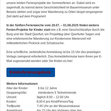
unsere letzten Ferienprojekte der Sommerferien an. Dabei wird es
sagenhaft, du kannst deine Geschicklichkeit im Bauernmuseum unter
Beweis stellen und sogar eine Wanderung zu Orten längst vergangener
Zeit steht auf dem Programm!
In der fünften Ferienwoche vom 28.07. – 01.08.2025 finden weitere
Ferien-Projekte für Kinder statt
wie z.B. eine Geschichtsrallye durch die
Burg und die Stadt Querfurt, ein Projekttag über Querfurter Sagen und
eine erlebnisreiche Wanderung zur Klosterruine Marienzell mit
mittelalterlichen Picknick und Schatzsuche.
Eine schriftliche, verbindliche Anmeldung ist bis 15 Uhr des jeweiligen
Vortags zwingend erforderlich. Das Anmeldeformular kann Ihnen per E-
Mail zugessendet werden oder Sie finden es hier:
Kinderferienangebote
Weitere Informationen
Alter der Kinder: 6 bis 12 Jahre
Gruppengröße: mindestens 5 Teilnehmende
Uhrzeit: täglich 8:00 – 12:00 Uhr
Kosten: 8,00 € pro Kind/Person/Tag
Treffpunkt: 7:45 Uhr an der Museumskasse
Anmeldung: bis 15 Uhr des Vortages über das