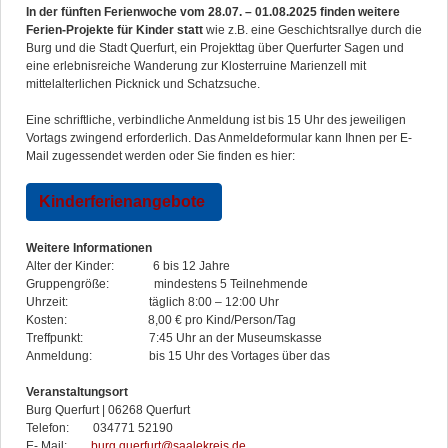
In der fünften Ferienwoche vom 28.07. – 01.08.2025 finden weitere
Ferien-Projekte für Kinder statt
wie z.B. eine Geschichtsrallye durch die
Burg und die Stadt Querfurt, ein Projekttag über Querfurter Sagen und
eine erlebnisreiche Wanderung zur Klosterruine Marienzell mit
mittelalterlichen Picknick und Schatzsuche.
Eine schriftliche, verbindliche Anmeldung ist bis 15 Uhr des jeweiligen
Vortags zwingend erforderlich. Das Anmeldeformular kann Ihnen per E-
Mail zugessendet werden oder Sie finden es hier:
Kinderferienangebote
Weitere Informationen
Alter der Kinder: 6 bis 12 Jahre
Gruppengröße: mindestens 5 Teilnehmende
Uhrzeit: täglich 8:00 – 12:00 Uhr
Kosten: 8,00 € pro Kind/Person/Tag
Treffpunkt: 7:45 Uhr an der Museumskasse
Anmeldung: bis 15 Uhr des Vortages über das
Veranstaltungsort
Burg Querfurt | 06268 Querfurt
Telefon: 034771 52190
E- Mail:
burg.querfurt@saalekreis.de