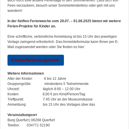
auch noch tolle andere Ferientage in den Sommerferien: Lass dich von
Feen verzaubern, besuch unser Sommerkinderkino oder geh mit uns
wandern!
In der fünften Ferienwoche vom 28.07. – 01.08.2025 bieten wir weitere
Ferien-Projekte für Kinder an.
Eine schriftliche, verbindliche Anmeldung ist bis 15 Uhr des jeweiligen
Vortags zwingend erforderlich. Das Anmeldeformular kann Ihnen per E-
Mail zugessendet werden oder Sie finden es hier:
Kinderferienangebote
Weitere Informationen
Alter der Kinder: 6 bis 12 Jahre
Gruppengröße: mindestens 5 Teilnehmende
Uhrzeit: täglich 8:00 – 12:00 Uhr
Kosten: 8,00 € pro Kind/Person/Tag
Treffpunkt: 7:45 Uhr an der Museumskasse
Anmeldung: bis 15 Uhr des Vortages über das
Veranstaltungsort
Burg Querfurt | 06268 Querfurt
Telefon: 034771 52190