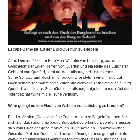
Escape Game ist auf der Burg Querfurt zu erleben!
Anno Domini 1100, der Edle Herr Wilhelm von Lutisburg, aus dem
Geschlecht der Edlen Herren von Querfurt und ein Neffe des Burgherrn
Gebhard von Querfurt, stirbt auf der Lutisburg bei Lodersleben.
Seine Schätze und Reichtümer bewahrte er stets in einer Truhe auf.
Nach seinem Tod nahm seine Witwe die wertvolle Truhe mit auf die Burg
Querfurt, weil sie aus Geldnöten die Lutisburg aufgeben musste. Auf dem
Totenbett hat Wilhelm die Truhe verflucht.
Wem gelingt es den Fluch von Wilhelm von Lutisburg zu brechen?
Bei der Mission „Die mysteriöse Truhe mit sieben Siegeln“ können Sie
nicht nur das sagenumwobene Burggelände erkunden, sondern müssen
sich vom Fluch der geheimnisvollen Truhe befreien. Handwerkliches
Geschick, Mut und Geduld sind bei der Lösung ebenso gefragt wie ein
wenig mathematisches Gespür, geschichtliches Wissen und vor allem