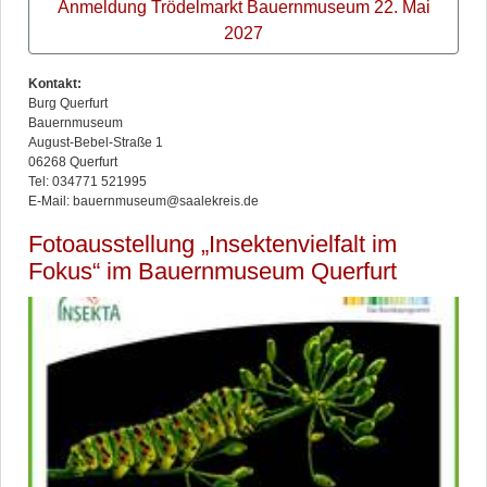
Anmeldung Trödelmarkt Bauernmuseum 22. Mai
2027
Kontakt:
Burg Querfurt
Bauernmuseum
August-Bebel-Straße 1
06268 Querfurt
Tel: 034771 521995
E-Mail: bauernmuseum@saalekreis.de
Fotoausstellung „Insektenvielfalt im
Fokus“ im Bauernmuseum Querfurt