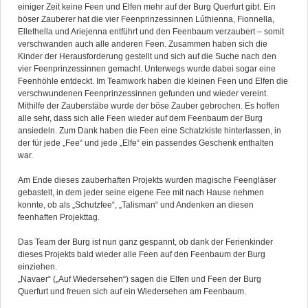
einiger Zeit keine Feen und Elfen mehr auf der Burg Querfurt gibt. Ein
böser Zauberer hat die vier Feenprinzessinnen Lúthienna, Fionnella,
Ellethella und Ariejenna entführt und den Feenbaum verzaubert – somit
verschwanden auch alle anderen Feen. Zusammen haben sich die
Kinder der Herausforderung gestellt und sich auf die Suche nach den
vier Feenprinzessinnen gemacht. Unterwegs wurde dabei sogar eine
Feenhöhle entdeckt. Im Teamwork haben die kleinen Feen und Elfen die
verschwundenen Feenprinzessinnen gefunden und wieder vereint.
Mithilfe der Zauberstäbe wurde der böse Zauber gebrochen. Es hoffen
alle sehr, dass sich alle Feen wieder auf dem Feenbaum der Burg
ansiedeln. Zum Dank haben die Feen eine Schatzkiste hinterlassen, in
der für jede „Fee“ und jede „Elfe“ ein passendes Geschenk enthalten
war.
Am Ende dieses zauberhaften Projekts wurden magische Feengläser
gebastelt, in dem jeder seine eigene Fee mit nach Hause nehmen
konnte, ob als „Schutzfee“, „Talisman“ und Andenken an diesen
feenhaften Projekttag.
Das Team der Burg ist nun ganz gespannt, ob dank der Ferienkinder
dieses Projekts bald wieder alle Feen auf den Feenbaum der Burg
einziehen.
„Navaer“ („Auf Wiedersehen“) sagen die Elfen und Feen der Burg
Querfurt und freuen sich auf ein Wiedersehen am Feenbaum.