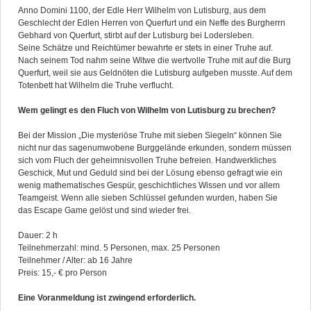
Anno Domini 1100, der Edle Herr Wilhelm von Lutisburg, aus dem
Geschlecht der Edlen Herren von Querfurt und ein Neffe des Burgherrn
Gebhard von Querfurt, stirbt auf der Lutisburg bei Lodersleben.
Seine Schätze und Reichtümer bewahrte er stets in einer Truhe auf.
Nach seinem Tod nahm seine Witwe die wertvolle Truhe mit auf die Burg
Querfurt, weil sie aus Geldnöten die Lutisburg aufgeben musste. Auf dem
Totenbett hat Wilhelm die Truhe verflucht.
Wem gelingt es den Fluch von Wilhelm von Lutisburg zu brechen?
Bei der Mission „Die mysteriöse Truhe mit sieben Siegeln“ können Sie
nicht nur das sagenumwobene Burggelände erkunden, sondern müssen
sich vom Fluch der geheimnisvollen Truhe befreien. Handwerkliches
Geschick, Mut und Geduld sind bei der Lösung ebenso gefragt wie ein
wenig mathematisches Gespür, geschichtliches Wissen und vor allem
Teamgeist. Wenn alle sieben Schlüssel gefunden wurden, haben Sie
das Escape Game gelöst und sind wieder frei.
Dauer: 2 h
Teilnehmerzahl: mind. 5 Personen, max. 25 Personen
Teilnehmer / Alter: ab 16 Jahre
Preis: 15,- € pro Person
Eine Voranmeldung ist zwingend erforderlich.