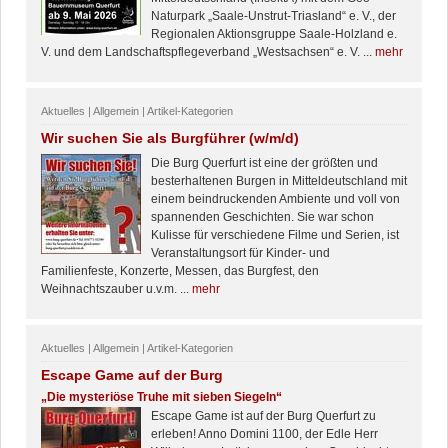
Naturpark „Saale-Unstrut-Triasland“ e. V., der
Regionalen Aktionsgruppe Saale-Holzland e.
V. und dem Landschaftspflegeverband „Westsachsen“ e. V. ...
mehr
Aktuelles | Allgemein | Artikel-Kategorien
Wir suchen Sie als Burgführer (w/m/d)
Die Burg Querfurt ist eine der größten und
besterhaltenen Burgen in Mitteldeutschland mit
einem beindruckenden Ambiente und voll von
spannenden Geschichten. Sie war schon
Kulisse für verschiedene Filme und Serien, ist
Veranstaltungsort für Kinder- und
Familienfeste, Konzerte, Messen, das Burgfest, den
Weihnachtszauber u.v.m. ...
mehr
Aktuelles | Allgemein | Artikel-Kategorien
Escape Game auf der Burg
„Die mysteriöse Truhe mit sieben Siegeln“
Escape Game ist auf der Burg Querfurt zu
erleben! Anno Domini 1100, der Edle Herr