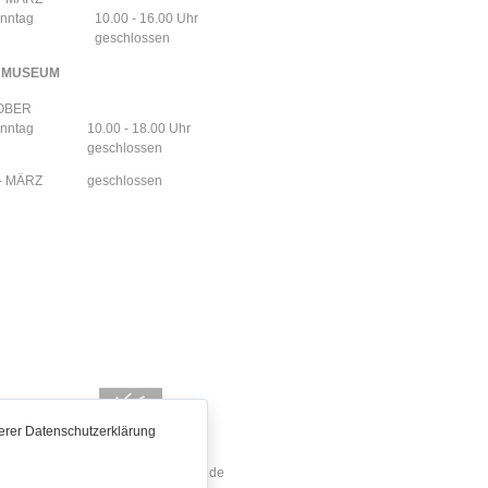
onntag
10.00 - 16.00 Uhr
geschlossen
NMUSEUM
TOBER
onntag
10.00 - 18.00 Uhr
geschlossen
- MÄRZ
geschlossen
erer Datenschutzerklärung
de
jakobusweg-sachsen-anhalt.de