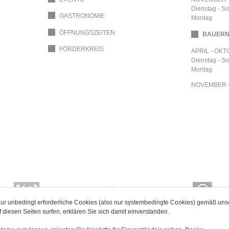
Dienstag - S
GASTRONOMIE
Montag
ÖFFNUNGSZEITEN
BAUER
FÖRDERKREIS
APRIL - OK
Dienstag - S
Montag
NOVEMBER 
ur unbedingt erforderliche Cookies (also nur systembedingte Cookies) gemäß uns
 diesen Seiten surfen, erklären Sie sich damit einverstanden.
le-unstrut-tourismus.de
saalekreis.de
strassederromanik.