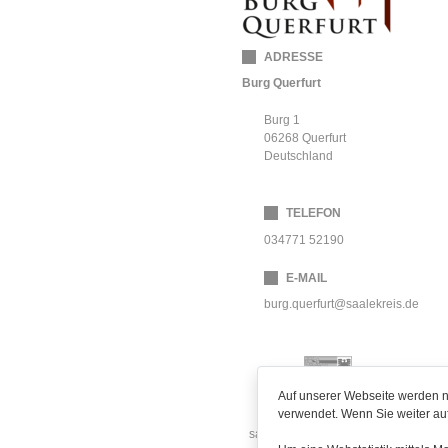
ADRESSE
Burg Querfurt
Burg 1
06268
Querfurt
Deutschland
TELEFON
034771 52190
E-MAIL
burg.querfurt@saalekreis.de
Auf unserer Webseite werden n
verwendet. Wenn Sie weiter auf
sachsen-anhalt-tourismus.de
saa