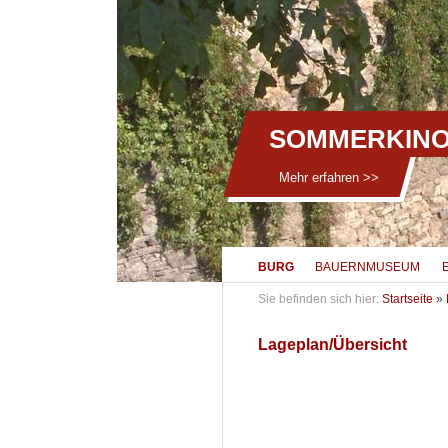
SOMMERKINO
Mehr erfahren >>
BURG
BAUERNMUSEUM
Sie befinden sich hier:
Startseite
»
Lageplan/Übersicht