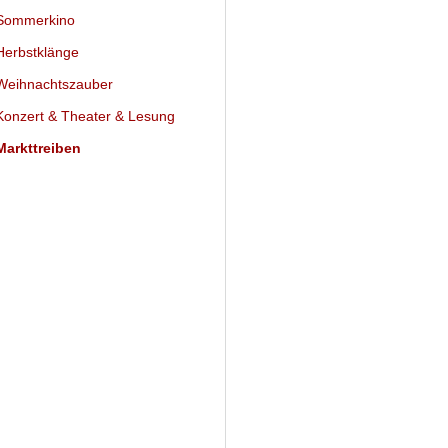
ommerkino
erbstklänge
eihnachtszauber
onzert & Theater & Lesung
arkttreiben