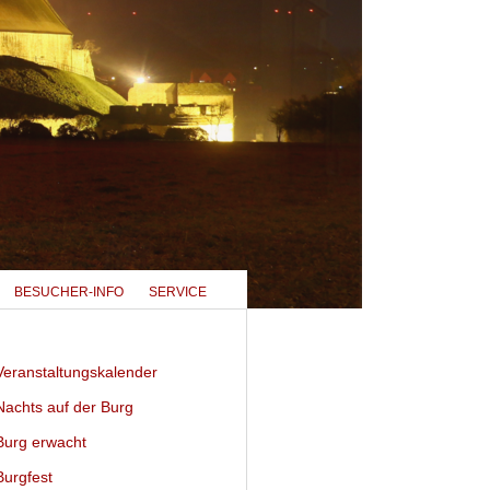
BESUCHER-INFO
SERVICE
eranstaltungskalender
achts auf der Burg
urg erwacht
urgfest