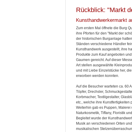
Rückblick: "Markt 
Kunsthandwerkermarkt au
Zum ersten Mal öffnete die Burg Qu
ihre Pforten für den "Markt der sch
der historischen Burganlage hatte
Ständen verschiedene Händler fei
Kunsthandwerk ausgestellt, ihre h
Produkte zum Kauf angeboten und 
Gaumen gereicht. Auf dieser Mess
Art stellen ausgewählte Kleinprod
und mit Liebe Einzelstücke her, d
erworben werden konnten.
Auf die Besucher warteten ca. 60 Au
Töpfer, Drechsler, Schmuckgestalter
Korbmacher, Textilgestalter, Glasbl
etc., welche ihre Kunstfertigkeiten
Weiterhin gab es Puppen, Malerei 
Naturkosmetik, Tiffany, Floristik un
Begleitet wurde der Kunsthandwerk
Musik an verschiedenen Orten und 
musikalischen Stelzenüberraschun