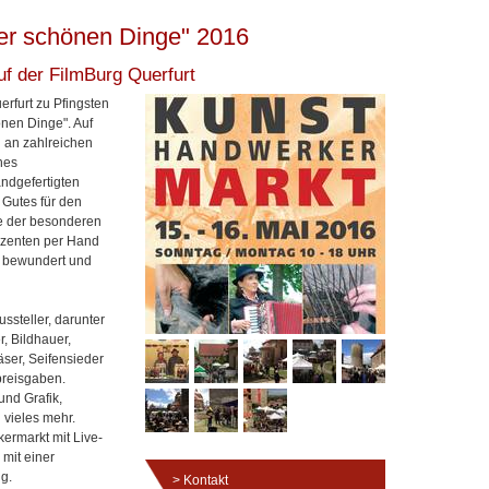
der schönen Dinge" 2016
f der FilmBurg Querfurt
erfurt zu Pfingsten
önen Dinge". Auf
n an zahlreichen
nes
andgefertigten
Gutes für den
e der besonderen
uzenten per Hand
ie bewundert und
ssteller, darunter
, Bildhauer,
äser, Seifensieder
 preisgaben.
und Grafik,
d vieles mehr.
ermarkt mit Live-
mit einer
g.
Kontakt