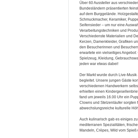
Über 60 Aussteller aus verschiede
Bundesländern präsentierten fein
auf dem Burggelände. Holzgestalte
Schmuckmacher, Keramiker, Pupp
Seifensieder – um nur eine Auswah
Verarbeitungstechniken und Produ
Verschiedenste Materialien und De
Kerzen, Damenkleider, Grafiken u
den Besucherinnen und Besuchern
erwartete ein vielseitiges Angebot
Spielzeug, Kleidung, Gebrauchswa
jeden war etwas dabei!
Der Markt wurde durch Live-Musik
begleitet. Unsere jungen Gäste ko
verschiedenen Handwerkern selbst
erhielten einen Kindergesellenbrie
fand um jeweils 16.00 Uhr ein Pupp
Clowns und Stelzenläufer sorgten f
abwechslungsreiche kulturelle Hö
Auch kulinarisch gab es einiges zu
mediterranen Spezialitäten, frische
Mandeln, Crèpes, Wild vom Spieß u