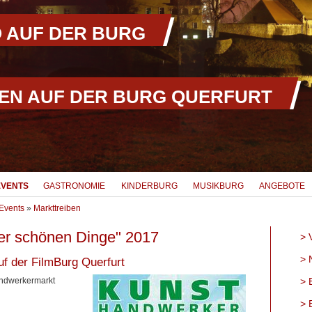
 AUF DER BURG
EN AUF DER BURG QUERFURT
EVENTS
GASTRONOMIE
KINDERBURG
MUSIKBURG
ANGEBOTE
Events
»
Markttreiben
der schönen Dinge" 2017
V
N
f der FilmBurg Querfurt
andwerkermarkt
B
B