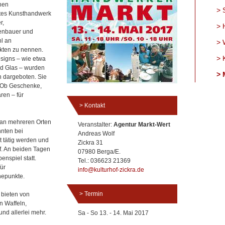
nen
S
stes Kunsthandwerk
r,
H
enbauer und
l an
W
kten zu nennen.
K
signs – wie etwa
nd Glas – wurden
M
 dargeboten. Sie
: Ob Geschenke,
ren – für
Kontakt
 an mehreren Orten
Veranstalter:
Agentur Markt-Wert
nnten bei
Andreas Wolf
 tätig werden und
Zickra 31
f. An beiden Tagen
07980 Berga/E.
enspiel statt.
Tel.: 036623 21369
ür
info@kulturhof-zickra.de
hepunkte.
Termin
 bieten von
n Waffeln,
nd allerlei mehr.
Sa - So 13. - 14. Mai 2017