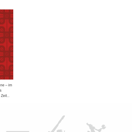
ne – im
s
eit...