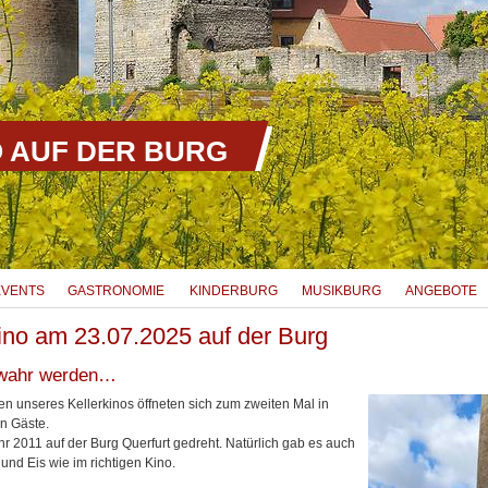
 AUF DER BURG
EVENTS
GASTRONOMIE
KINDERBURG
MUSIKBURG
ANGEBOTE
kino am 23.07.2025 auf der Burg
 wahr werden…
en unseres Kellerkinos öffneten sich zum zweiten Mal in
n Gäste.
r 2011 auf der Burg Querfurt gedreht. Natürlich gab es auch
und Eis wie im richtigen Kino.