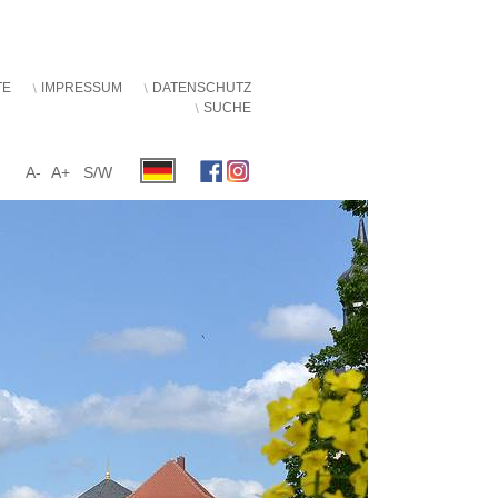
TE
IMPRESSUM
DATENSCHUTZ
SUCHE
A-
A+
S/W