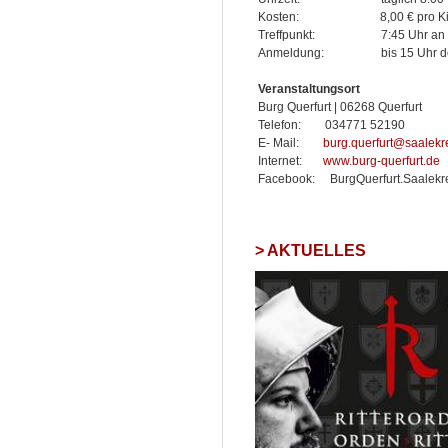
Kosten: 8,00 € pro Kind
Treffpunkt: 7:45 Uhr an d
Anmeldung: bis 15 Uhr des 
Veranstaltungsort
Burg Querfurt | 06268 Querfurt
Telefon: 034771 52190
E- Mail:
burg.querfurt@saalekr
Internet:
www.burg-querfurt.de
Facebook: BurgQuerfurt.Saalekr
AKTUELLES