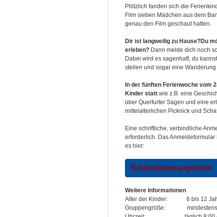
Plötzlich fanden sich die Ferienk
Film sieben Mädchen aus dem Bann
genau den Film geschaut hatten.
Dir ist langweilig zu Hause?
Du mö
erleben?
Dann melde dich noch sch
Dabei wird es sagenhaft, du kann
stellen und sogar eine Wanderung 
In der fünften Ferienwoche vom 28
Kinder statt
wie z.B. eine Geschich
über Querfurter Sagen und eine er
mittelalterlichen Picknick und Sch
Eine schriftliche, verbindliche An
erforderlich. Das Anmeldeformular
es hier:
Kinderferienangebote
Weitere Informationen
Alter der Kinder: 6 bis 12 Ja
Gruppengröße: mindestens 5
Uhrzeit: täglich 8:00 – 