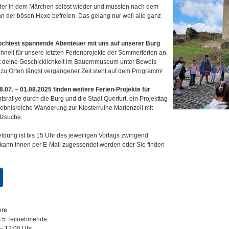
inder in dem Märchen selbst wieder und mussten nach dem
 der bösen Hexe befreien. Das gelang nur weil alle ganz
chtest spannende Abenteuer mit uns auf unserer Burg
nell für unsere letzten Ferienprojekte der Sommerferien an.
st deine Geschicklichkeit im Bauernmuseum unter Beweis
zu Orten längst vergangener Zeit steht auf dem Programm!
.07. – 01.08.2025 finden weitere Ferien-Projekte für
tsrallye durch die Burg und die Stadt Querfurt, ein Projekttag
lebnisreiche Wanderung zur Klosterruine Marienzell mit
atzsuche.
meldung ist bis 15 Uhr des jeweiligen Vortags zwingend
 kann Ihnen per E-Mail zugessendet werden oder Sie finden
hre
 Teilnehmende
12:00 Uhr