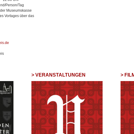
/Person/Tag
er Museumskasse
Vortages über das
eis.de
eis
VERANSTALTUNGEN
FI