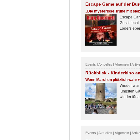
Escape Game auf der Bur
„Die mysteriöse Truhe mit sie
Escape Game
Geschlecht 
Lodersleben
Events | Aktuelles | Allgemein | Artik
Rückblick - Kinderkino a
Wenn Märchen plötzlich wahr
Wieder war 
jüngsten Gä
wieder für a
Events | Aktuelles | Allgemein | Artik