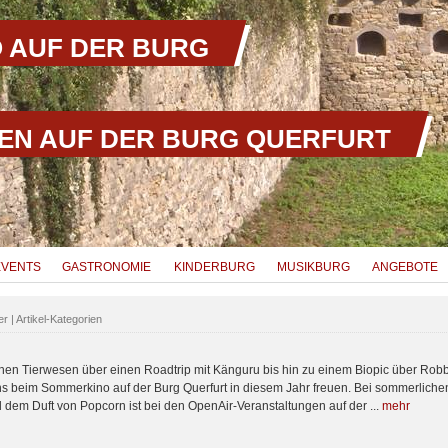
 AUF DER BURG
EN AUF DER BURG QUERFURT
EVENTS
GASTRONOMIE
KINDERBURG
MUSIKBURG
ANGEBOTE
er | Artikel-Kategorien
en Tierwesen über einen Roadtrip mit Känguru bis hin zu einem Biopic über Robb
ns beim Sommerkino auf der Burg Querfurt in diesem Jahr freuen. Bei sommerlich
 dem Duft von Popcorn ist bei den OpenAir-Veranstaltungen auf der ...
mehr