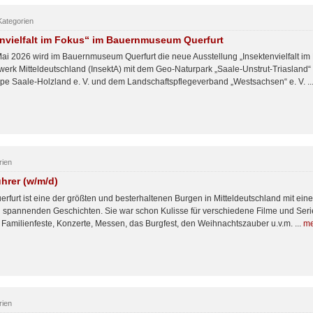
Kategorien
nvielfalt im Fokus“ im Bauernmuseum Querfurt
ai 2026 wird im Bauernmuseum Querfurt die neue Ausstellung „Insektenvielfalt im 
werk Mitteldeutschland (InsektA) mit dem Geo-Naturpark „Saale-Unstrut-Triasland“ 
pe Saale-Holzland e. V. und dem Landschaftspflegeverband „Westsachsen“ e. V. ..
rien
hrer (w/m/d)
erfurt ist eine der größten und besterhaltenen Burgen in Mitteldeutschland mit e
n spannenden Geschichten. Sie war schon Kulisse für verschiedene Filme und Serien
 Familienfeste, Konzerte, Messen, das Burgfest, den Weihnachtszauber u.v.m. ...
me
rien