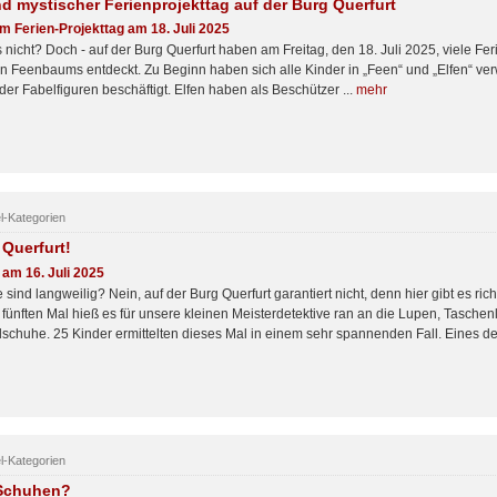
d mystischer Ferienprojekttag auf der Burg Querfurt
m Ferien-Projekttag am 18. Juli 2025
s nicht? Doch - auf der Burg Querfurt haben am Freitag, den 18. Juli 2025, viele F
n Feenbaums entdeckt. Zu Beginn haben sich alle Kinder in „Feen“ und „Elfen“ verw
der Fabelfiguren beschäftigt. Elfen haben als Beschützer ...
mehr
el-Kategorien
 Querfurt!
 am 16. Juli 2025
 sind langweilig? Nein, auf der Burg Querfurt garantiert nicht, denn hier gibt es ric
 fünften Mal hieß es für unsere kleinen Meisterdetektive ran an die Lupen, Tasch
huhe. 25 Kinder ermittelten dieses Mal in einem sehr spannenden Fall. Eines der
el-Kategorien
 Schuhen?