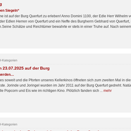
g
ben Siegeln“
 ist auf der Burg Querfurt zu erleben! Anno Domini 1100, der Edle Herr Wilhelm 
der Edlen Herren von Querfurt und ein Neffe des Burgherrn Gebhard von Querfurt, st
.Seine Schätze und Reichtümer bewahrte er stets in einer Truhe auf. Nach seinem
el-Kategorien
m 23.07.2025 auf der Burg
 werden…
es soweit und die Pforten unseres Kellerkinos öffneten sich zum zweiten Mal in d
ste. Jorinde und Joringel wurden im Jahr 2011 auf der Burg Querfurt gedreht. Natü
lle Popcorn und Eis wie im richtigen Kino. Plötzlich fanden sich ...
mehr
el-Kategorien