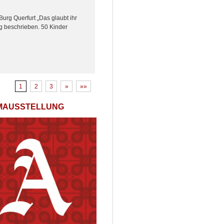
urg Querfurt „Das glaubt ihr
g beschrieben. 50 Kinder
1
2
3
»
»»
LMAUSSTELLUNG