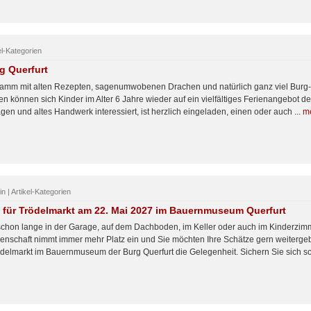
kel-Kategorien
g Querfurt
amm mit alten Rezepten, sagenumwobenen Drachen und natürlich ganz viel Burg- 
n können sich Kinder im Alter 6 Jahre wieder auf ein vielfältiges Ferienangebot de
Sagen und altes Handwerk interessiert, ist herzlich eingeladen, einen oder auch ...
m
 | Artikel-Kategorien
für Trödelmarkt am 22. Mai 2027 im Bauernmuseum Querfurt
schon lange in der Garage, auf dem Dachboden, im Keller oder auch im Kinderzimm
nschaft nimmt immer mehr Platz ein und Sie möchten Ihre Schätze gern weiterg
delmarkt im Bauernmuseum der Burg Querfurt die Gelegenheit. Sichern Sie sich sch