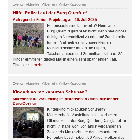
Events | Aktuelles | Allgemein | Artikel-Kategorien
Hilfe, Polizei auf der Burg Querfurt!
Aufregender Ferien-Projekttag am 16. Juli 2025
Ferienspiele sind langweilig? Nein, auf der
Burg Querfurt garantiert nicht, denn hier gibt es
richtigen Nervenkitzel zu erleben! Zum bereits
fünften Mal hieß es für unsere kleinen
Meisterdetektive ran an die Lupen,
Taschenlampen und Gummihandschuhe. 25
Kinder ermittelten dieses Mal in einem sehr spannenden Fall.
Eines der ...
mehr
Events | Aktuelles | Allgemein | Artikel-Kategorien
Kinderkino mit kaputten Schuhen?
Märchenhafte Vorstellung im historischen Ottonenkeller der
Burg Querfurt
Kinderkino mit kaputten Schuhen?
Märchenhafte Vorstellung im historischen
Ottonenkeller der Burg Querfurt „Das glaubt ihr
nicht…“, hätte wohl vor längst vergangenen
Zeiten ein Marktschreier den besonderen
Ferientag beschrieben. 50 Kinder wollten das