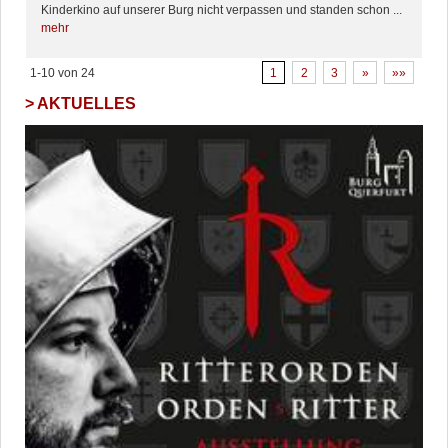
Kinderkino auf unserer Burg nicht verpassen und standen schon ...
mehr
1-10 von 24
1
2
3
»
»»
AKTUELLES