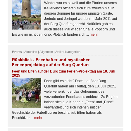
Wieder war es soweit und die Pforten unseres
Kellerkinos öffneten sich zum zweiten Mal in
diesem Sommer für unsere jüngsten Gäste.
Jorinde und Joringel wurden im Jahr 2011 auf
der Burg Querfurt gedreht. Natürlich gab es
auch dieses Mal wieder für alle Popcorn und
Eis wie im richtigen Kino. Plötzlich fanden sich ...
mehr
Events | Aktuelles | Allgemein | Artikel-Kategorien
Rückblick - Feenhafter und mystischer
Ferienprojekttag auf der Burg Querfurt
Feen und Elfen auf der Burg zum Ferien-Projekttag am 18. Juli
2025
Feen gibt es nicht? Doch - auf der Burg
Querfurt haben am Freitag, den 18. Juli 2025,
viele Ferienkinder das Geheimnis des
verzauberten Feenbaums entdeckt. Zu Beginn
haben sich alle Kinder in „Feen“ und „Elfen“
verwandelt und sich intensiv mit der
Geschichte der Fabelfiguren beschäftigt. Elfen haben als
Beschützer ...
mehr