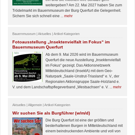
weitergeben? Am 22. Mai 2027 haben Sie zum
Trödelmarkt im Bauernmuseum der Burg Querfurt die Gelegenheit.
Sichern Sie sich schnell eine ...
mehr
Bauernmuseum | Aktuelles | Artikel-Kategorien
Fotoausstellung „Insektenvielfalt im Fokus“ im
Bauernmuseum Querfurt
Ab dem 9. Mai 2026 wird im Bauernmuseum
Querfurt die neue Ausstellung „Insektenvielfalt
im Fokus“ gezeigt. Das Aktionsnetzwerk
Mitteldeutschland (InsektA) mit dem Geo-
Naturpark „Saale-Unstrut-Triasland“ e. V., der
Regionalen Aktionsgruppe Saale-Holzland e.
V. und dem Landschaftspflegeverband „Westsachsen“ e. V. ...
mehr
Aktuelles | Allgemein | Artikel-Kategorien
Wir suchen Sie als Burgführer (w/m/d)
Die Burg Querfurt ist eine der größten und
besterhaltenen Burgen in Mitteldeutschland mit
einem beindruckenden Ambiente und voll von