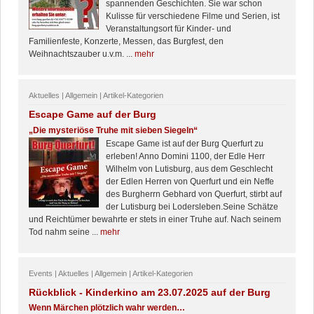
spannenden Geschichten. Sie war schon
Kulisse für verschiedene Filme und Serien, ist
Veranstaltungsort für Kinder- und
Familienfeste, Konzerte, Messen, das Burgfest, den
Weihnachtszauber u.v.m. ...
mehr
Aktuelles | Allgemein | Artikel-Kategorien
Escape Game auf der Burg
„Die mysteriöse Truhe mit sieben Siegeln“
Escape Game ist auf der Burg Querfurt zu
erleben! Anno Domini 1100, der Edle Herr
Wilhelm von Lutisburg, aus dem Geschlecht
der Edlen Herren von Querfurt und ein Neffe
des Burgherrn Gebhard von Querfurt, stirbt auf
der Lutisburg bei Lodersleben.Seine Schätze
und Reichtümer bewahrte er stets in einer Truhe auf. Nach seinem
Tod nahm seine ...
mehr
Events | Aktuelles | Allgemein | Artikel-Kategorien
Rückblick - Kinderkino am 23.07.2025 auf der Burg
Wenn Märchen plötzlich wahr werden…