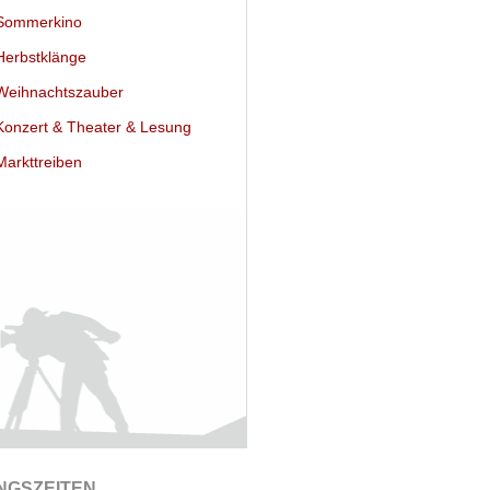
ommerkino
erbstklänge
eihnachtszauber
onzert & Theater & Lesung
arkttreiben
NGSZEITEN