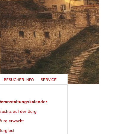
BESUCHER-INFO
SERVICE
eranstaltungskalender
achts auf der Burg
urg erwacht
urgfest