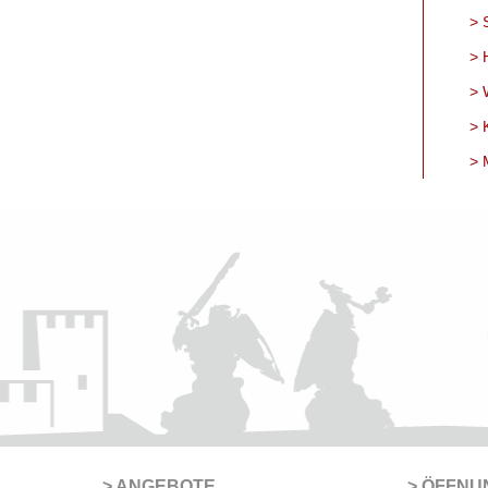
S
H
W
K
M
ANGEBOTE
ÖFFNU