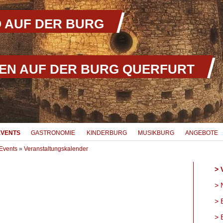
 AUF DER BURG
EN AUF DER BURG QUERFURT
EVENTS
GASTRONOMIE
KINDERBURG
MUSIKBURG
ANGEBOTE
Events
»
Veranstaltungskalender
V
N
B
B