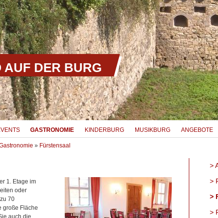
 AUF DER BURG
EVENTS
GASTRONOMIE
KINDERBURG
MUSIKBURG
ANGEBOTE
Gastronomie
»
Fürstensaal
A
F
er 1. Etage im
eiten oder
F
 zu 70
e große Fläche
F
Sie auch die