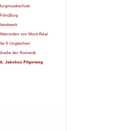
urgmusikschule
Film)Burg
andwerk
itterorden von Mont-Réal
ie 5 Ungleichen
traße der Romanik
t. Jakobus Pilgerweg