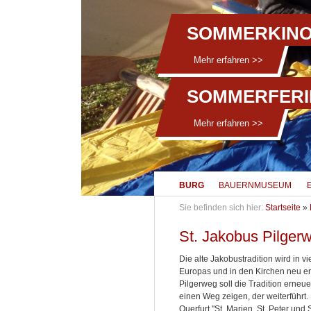
SOMMERKINO
Mehr erfahren >>
SOMMERFERI
Mehr erfahren >>
BURG
BAUERNMUSEUM
Sie befinden sich hier:
Startseite
»
St. Jakobus Pilger
Die alte Jakobustradition wird in 
Europas und in den Kirchen neu en
Pilgerweg soll die Tradition erneu
einen Weg zeigen, der weiterführt.
Querfurt "St. Marien, St. Peter und S