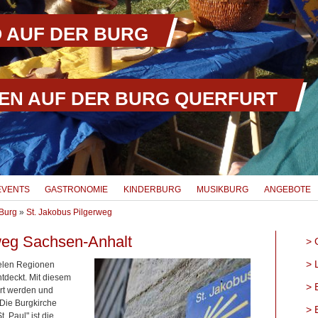
 AUF DER BURG
EN AUF DER BURG QUERFURT
EVENTS
GASTRONOMIE
KINDERBURG
MUSIKBURG
ANGEBOTE
Burg
»
St. Jakobus Pilgerweg
weg Sachsen-Anhalt
G
L
vielen Regionen
tdeckt. Mit diesem
B
ert werden und
 Die Burgkirche
B
t. Paul" ist die