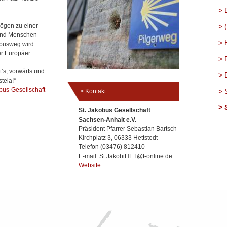
B
mögen zu einer
(
 und Menschen
H
obusweg wird
r Europäer.
R
ht’s, vorwärts und
D
tela!“
bus-Gesellschaft
S
Kontakt
S
St. Jakobus Gesellschaft
Sachsen-Anhalt e.V.
Präsident Pfarrer Sebastian Bartsch
Kirchplatz 3, 06333 Hettstedt
Telefon (03476) 812410
E-mail: St.JakobiHET@t-online.de
Website