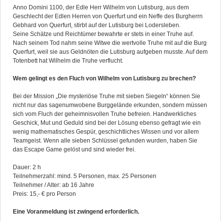
Anno Domini 1100, der Edle Herr Wilhelm von Lutisburg, aus dem
Geschlecht der Edlen Herren von Querfurt und ein Neffe des Burgherrn
Gebhard von Querfurt, stirbt auf der Lutisburg bei Lodersleben.
Seine Schätze und Reichtümer bewahrte er stets in einer Truhe auf.
Nach seinem Tod nahm seine Witwe die wertvolle Truhe mit auf die Burg
Querfurt, weil sie aus Geldnöten die Lutisburg aufgeben musste. Auf dem
Totenbett hat Wilhelm die Truhe verflucht.
Wem gelingt es den Fluch von Wilhelm von Lutisburg zu brechen?
Bei der Mission „Die mysteriöse Truhe mit sieben Siegeln“ können Sie
nicht nur das sagenumwobene Burggelände erkunden, sondern müssen
sich vom Fluch der geheimnisvollen Truhe befreien. Handwerkliches
Geschick, Mut und Geduld sind bei der Lösung ebenso gefragt wie ein
wenig mathematisches Gespür, geschichtliches Wissen und vor allem
Teamgeist. Wenn alle sieben Schlüssel gefunden wurden, haben Sie
das Escape Game gelöst und sind wieder frei.
Dauer: 2 h
Teilnehmerzahl: mind. 5 Personen, max. 25 Personen
Teilnehmer / Alter: ab 16 Jahre
Preis: 15,- € pro Person
Eine Voranmeldung ist zwingend erforderlich.