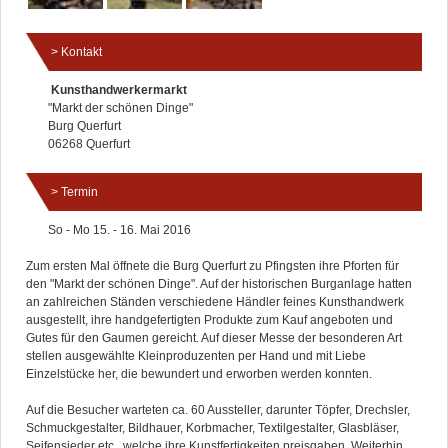
Kontakt
Kunsthandwerkermarkt
"Markt der schönen Dinge"
Burg Querfurt
06268 Querfurt
Termin
So - Mo 15. - 16. Mai 2016
Zum ersten Mal öffnete die Burg Querfurt zu Pfingsten ihre Pforten für
den "Markt der schönen Dinge". Auf der historischen Burganlage hatten
an zahlreichen Ständen verschiedene Händler feines Kunsthandwerk
ausgestellt, ihre handgefertigten Produkte zum Kauf angeboten und
Gutes für den Gaumen gereicht. Auf dieser Messe der besonderen Art
stellen ausgewählte Kleinproduzenten per Hand und mit Liebe
Einzelstücke her, die bewundert und erworben werden konnten.
Auf die Besucher warteten ca. 60 Aussteller, darunter Töpfer, Drechsler,
Schmuckgestalter, Bildhauer, Korbmacher, Textilgestalter, Glasbläser,
Seifensieder etc., welche ihre Kunstfertigkeiten preisgaben. Weiterhin